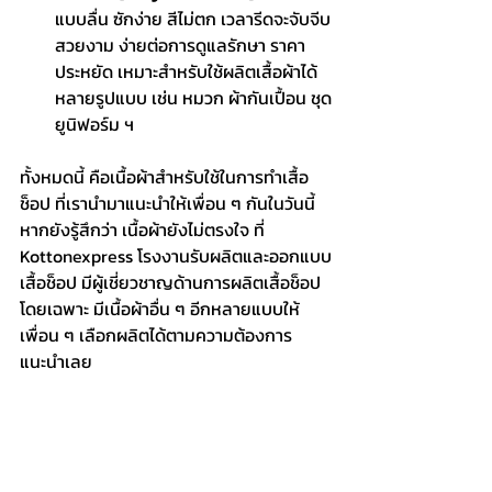
แบบลื่น ซักง่าย สีไม่ตก เวลารีดจะจับจีบ
สวยงาม ง่ายต่อการดูแลรักษา ราคา
ประหยัด เหมาะสำหรับใช้ผลิตเสื้อผ้าได้
หลายรูปแบบ เช่น หมวก ผ้ากันเปื้อน ชุด
ยูนิฟอร์ม ฯ 
ทั้งหมดนี้ คือเนื้อผ้าสำหรับใช้ในการทำ
เสื้อ
ช็อป
 ที่เรานำมาแนะนำให้เพื่อน ๆ กันในวันนี้ 
หากยังรู้สึกว่า เนื้อผ้ายังไม่ตรงใจ ที่ 
Kottonexpress โรงงานรับผลิตและออกแบบ
เสื้อช็อป มีผู้เชี่ยวชาญด้านการผลิตเสื้อช็อป
โดยเฉพาะ มีเนื้อผ้าอื่น ๆ อีกหลายแบบให้
เพื่อน ๆ เลือกผลิตได้ตามความต้องการ 
แนะนำเลย
Kottonexpress โรงงานรับผลิตและ
ออกแบบ
เสื้อช็อป
คุณภาพ แบบครบ
วงจร โดยทีมงานมืออาชีพ