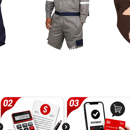
ชุดหมี
ขอชิ้นผ้าตัวอย่า
ง หรือ สั่งผลิตยูนิฟอร์ม
โทร.
089-72
99
555
หรือ LINE ID :
@kottonexpress