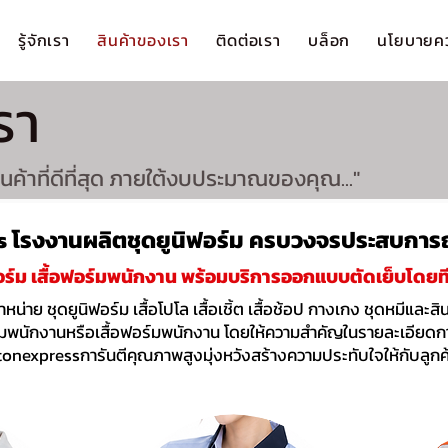
รู้จักเรา
สินค้าของเรา
ติดต่อเรา
บล็อก
นโยบายคว
รา
ค้าที่ดีที่สุด ภายใต้งบประมาณของคุณ..."
 โรงงานผลิต
ชุดยูนิฟอร์ม
ครบวงจรประสบการณ์
อร์ม
เสื้อฟอร์มพนักงาน พร้อมบริการออกแบบตัดเย็บโดยท
ำหน่าย
ชุดยูนิฟอร์ม
เสื้อโปโล เสื้อเชิ้ต เสื้อช้อป กางเกง ชุดหมีและ
์มพนักงาน
หรือ
เสื้อฟอร์มพนักงาน
โดยให้ความสำคัญในรายละเอียดกา
tonexpressการันตีคุณภาพสูงมุ่งหวังสร้างความประทับใจให้กับลูกค