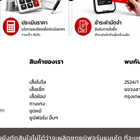
สินค้าของเรา
พบกับเ
เสื้อโปโล
2524/1
เสื้อเชิ้ต
แขวงลา
เสื้อช้อป
กรุงเท
กางเกง
om
ชุดหมี
ยูนิฟอร์ม อื่นๆ
ณยังตัดสินใจไม่ได้ว่าจะผลิตชุดยูนิฟอร์มแบบใด ที่จ