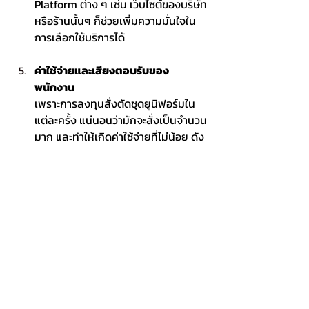
Platform ต่าง ๆ เช่น เว็บไซต์ของบริษัท
หรือร้านนั้นๆ ก็ช่วยเพิ่มความมั่นใจใน
การเลือกใช้บริการได้ 
ค่าใช้จ่ายและเสียงตอบรับของ
พนักงาน
เพราะการลงทุนสั่งตัดชุดยูนิฟอร์มใน
แต่ละครั้ง แน่นอนว่ามักจะสั่งเป็นจำนวน
มาก และทำให้เกิดค่าใช้จ่ายที่ไม่น้อย ดัง
นั้นจึงควรเปรียบเทียบราคาค่าบริการ
เบ็ดเสร็จทั้งหมดก่อนที่จะเลือกใช้บริการ
ร้านใดร้านหนึ่ง โดยอาจจะมีหลายๆ
ปัจจัยที่ต้องคำนึงถึง ไม่เพียงแต่ราคาที่
ถูกที่สุดและคุ้มค่า และในขณะเดียวกัน
ร้านที่ราคาแพงที่สุดก็ไม่ได้เป็นเครื่องกา
รันตีว่าคุณจะได้สินค้าที่ดีและคุ้มค่าที่สุด
เช่นกัน ซึ่งร้านตัดชุดยูนิฟอร์มเป็น
โรงงานผลิตแบบครบวงจร ลูกค้าจึง
มั่นใจได้ว่า จะได้รับสินค้าที่ดีที่สุด ใน